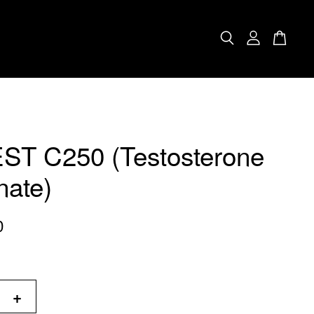
ST C250 (Testosterone
nate)
0
+