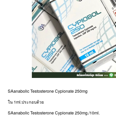
SAanabolic Testosterone Cypionate 250mg
ใน 1ml.ประกอบด้วย
SAanabolic Testosterone Cypionate 250mg./10ml.