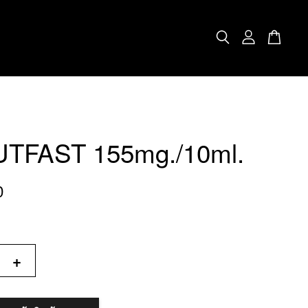
TFAST 155mg./10ml.
0
+